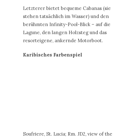
Karibisches Farbenspiel
Soufriere, St. Lucia; Rm. JD2, view of the
Pitons from pool suite at Jade Mountain
at Anse Chastenet Resort
Für beeindruckende Farbspiele sorgen
gleich mehrere Pools im eleganten „Jade
Mountain“-Resort auf der Karibikinsel St.
Lucia. Ihre Wände werden von Fliesen
unterschiedlicher Farben geziert und
bieten dem Betrachter somit eine
interessante Reflexion des Lichtes.