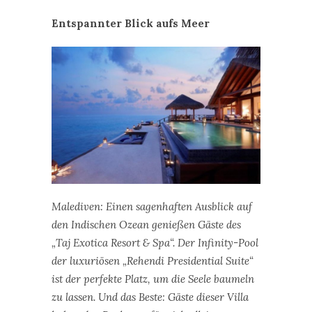
Malediven: Einen sagenhaften Ausblick auf
den Indischen Ozean genießen Gäste des
„Taj Exotica Resort & Spa“. Der Infinity-Pool
der luxuriösen „Rehendi Presidential Suite“
ist der perfekte Platz, um die Seele baumeln
zu lassen. Und das Beste: Gäste dieser Villa
haben den Pool ganz für sich alleine.
„Taj Exotica“ auf den
Malediven
:
Die
Malediven sind ein Paradies für alle, die
traumhafte Strände und kristallklares
Wasser lieben. Einen sagenhaften
Ausblick auf den Indischen Ozean