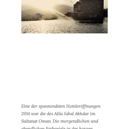
Eine der spannendsten Hoteleröffnungen
2014 war die des Alila Jabal Akhdar im
Sultanat Oman. Die morgendlichen und
abendlichen Farbspiele in der kargen
Gebirgslandschaft sind spektakulär.
„Alila Jabal Akdhar Hotel“
im
Sultanat Oman:
Nahe der omanischen
Oasenstadt Nizwa an den Hängen des
imposanten Hajar-Gebirges hat sich die