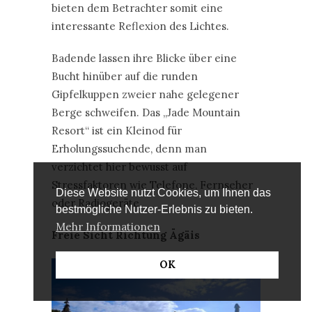
oder Radiogeräte.
Freie Sicht Richtung Ägäis
Diese Website nutzt Cookies, um Ihnen das
bestmögliche Nutzer-Erlebnis zu bieten.
Mehr Informationen
Reisende müssen gar nicht so weit reisen,
um vom Pool aus spektakuläre Ausblicke zu
OK
genießen. Ein gutes Beispiel dafür ist das „St.
Nicolas Bay Resort Hotel & Villas“ im
Nordosten der griechischen Insel Kreta. Der