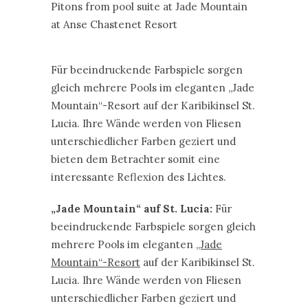
„Jade Mountain“ auf St. Lucia:
Für
beeindruckende Farbspiele sorgen gleich
mehrere Pools im eleganten
„Jade
Mountain“-Resort
auf der Karibikinsel St.
Lucia. Ihre Wände werden von Fliesen
unterschiedlicher Farben geziert und
bieten dem Betrachter somit eine
interessante Reflexion des Lichtes.
Badende lassen ihre Blicke über eine
Bucht hinüber auf die runden
Gipfelkuppen zweier nahe gelegener
Berge schweifen. Das „Jade Mountain
Resort“ ist ein Kleinod für
Erholungssuchende, denn man
verzichtet hier bewusst auf
Stressfaktoren wie Telefone, Fernseher