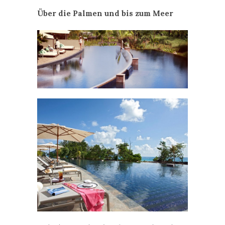
Hübsch anzusehende Infinity-Pools auch
auf den Seychellen, etwa im „Raffles Praslin“.
„Raffles Praslin“ auf den
Seychellen
:
Exotisch und grün präsentiert sich das
elegante
„Raffles Praslin“
auf den
Seychellen. Sein luxuriöser Infinity-Pool