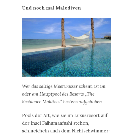
Wer das salzige Meerwasser scheut, ist im
oder am Hauptpool des Resorts „The
Residence Maldives“ bestens aufgehoben.
Pools der Art, wie sie im Luxusresort auf
der Insel Falhumaafushi stehen,
schmeicheln auch dem Nichtschwimmer-
Auge.
„The Residence Maldives“:
94 Villas
stehen auf dem kleinen, lang gezogenen
Inselchen Falhumaafushi (etwa 1000 mal
120 Meter) im Gaafu Alifu Atoll der
Malediven – beziehungsweise im Wasser.